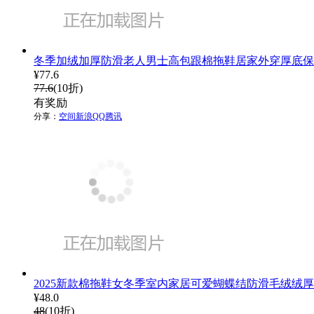
冬季加绒加厚防滑老人男士高包跟棉拖鞋居家外穿厚底保
¥
77.6
77.6
(10折)
有奖励
分享：
空间
新浪
QQ
腾讯
2025新款棉拖鞋女冬季室内家居可爱蝴蝶结防滑毛绒绒
¥
48.0
48
(10折)