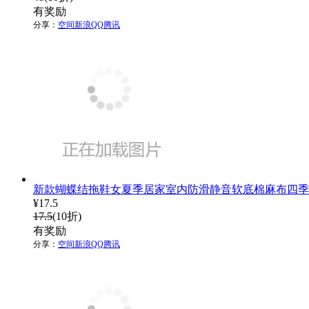
有奖励
分享：
空间
新浪
QQ
腾讯
新款蝴蝶结拖鞋女夏季居家室内防滑静音软底棉麻布四季
¥
17.5
17.5
(10折)
有奖励
分享：
空间
新浪
QQ
腾讯