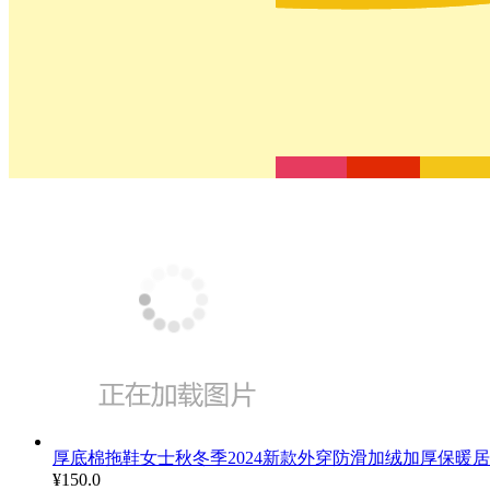
厚底棉拖鞋女士秋冬季2024新款外穿防滑加绒加厚保暖
¥
150.0