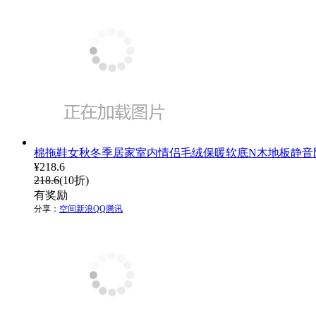
棉拖鞋女秋冬季居家室内情侣毛绒保暖软底N木地板静音
¥
218.6
218.6
(10折)
有奖励
分享：
空间
新浪
QQ
腾讯