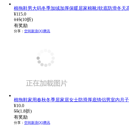
棉拖鞋男大码冬季加绒加厚保暖居家棉靴J软底防滑冬天
¥
115.0
115
(10折)
有奖励
分享：
空间
新浪
QQ
腾讯
棉拖鞋家用春秋冬季居家居女士防滑厚底情侣男室内月子
¥
10.0
55
(1.8折)
有奖励
分享：
空间
新浪
QQ
腾讯