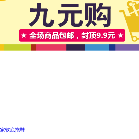
居家软底拖鞋