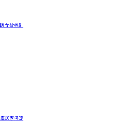
暖女款棉鞋
厚底居家保暖