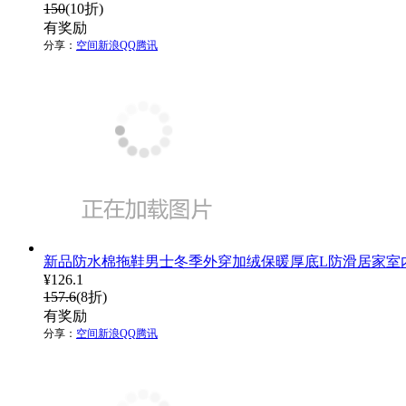
150
(10折)
有奖励
分享：
空间
新浪
QQ
腾讯
新品防水棉拖鞋男士冬季外穿加绒保暖厚底L防滑居家室
¥
126.1
157.6
(8折)
有奖励
分享：
空间
新浪
QQ
腾讯