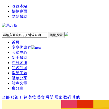
收藏本站
快捷桌面
网站帮助
首页
专享优惠券
会员中心
新手帮助
在线客服
知名商城
常见问题
晒单分享
站点文章
集分宝
全部
服饰
鞋包
美妆
美食
母婴
居家
数码
其他