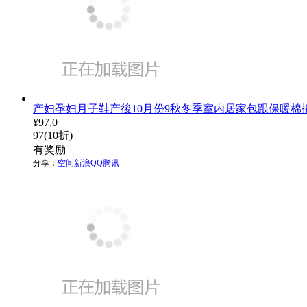
产妇孕妇月子鞋产後10月份9秋冬季室内居家包跟保暖棉
¥
97.0
97
(10折)
有奖励
分享：
空间
新浪
QQ
腾讯