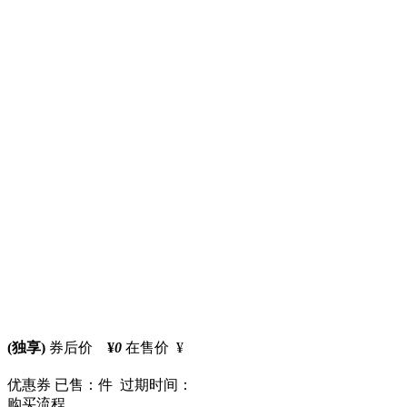
(独享)
券后价
¥
0
在售价 ¥
优惠券
已售：件 过期时间：
购买流程