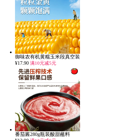
御味农有机黄糯玉米段真空装
¥
17.90
满10元减5元
番茄酱280g瓶装酸甜蘸料