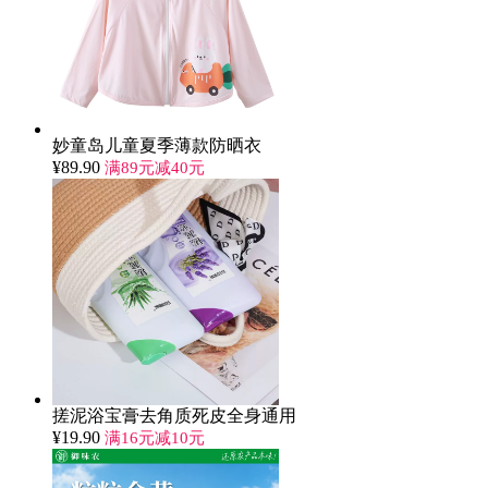
妙童岛儿童夏季薄款防晒衣
¥
89.90
满89元减40元
搓泥浴宝膏去角质死皮全身通用
¥
19.90
满16元减10元