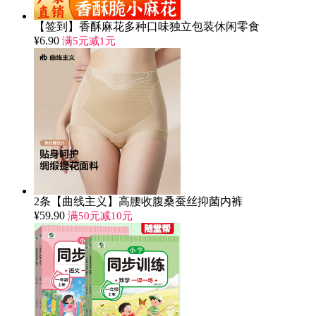
【签到】香酥麻花多种口味独立包装休闲零食
¥
6.90
满5元减1元
2条【曲线主义】高腰收腹桑蚕丝抑菌内裤
¥
59.90
满50元减10元