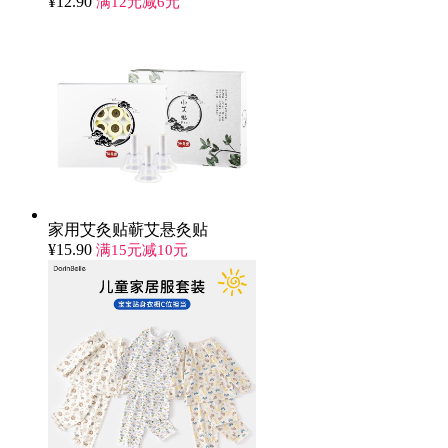
¥
12.90
满12元减6元
家用艾灸贴蕲艾悬灸贴
¥
15.90
满15元减10元