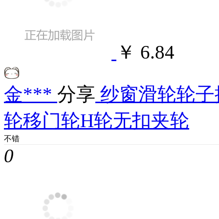
￥ 6.84
金***
分享
纱窗滑轮轮子
轮移门轮H轮无扣夹轮
不错
0