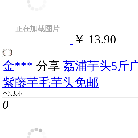
￥ 13.90
金***
分享
荔浦芋头5斤
紫藤芋毛芋头免邮
个头太小
0