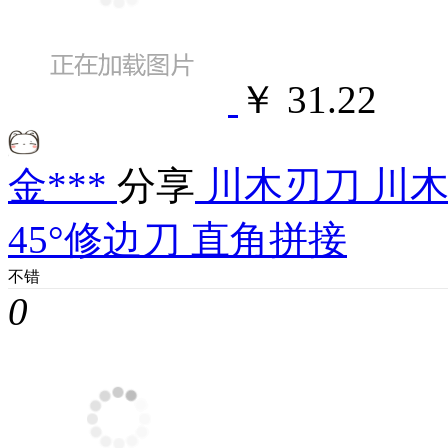
￥ 31.22
金***
分享
川木刃刀 川木4
45°修边刀 直角拼接
不错
0