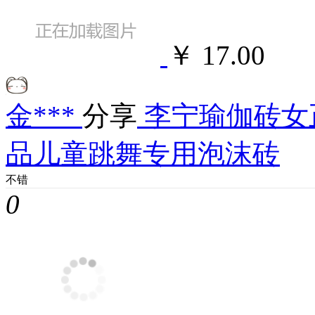
￥ 17.00
金***
分享
李宁瑜伽砖女
品儿童跳舞专用泡沫砖
不错
0