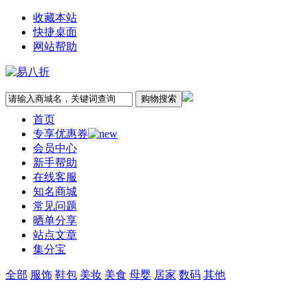
收藏本站
快捷桌面
网站帮助
首页
专享优惠券
会员中心
新手帮助
在线客服
知名商城
常见问题
晒单分享
站点文章
集分宝
全部
服饰
鞋包
美妆
美食
母婴
居家
数码
其他