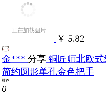
￥ 5.82
金***
分享
铜匠师北欧式
简约圆形单孔金色把手
推荐
0