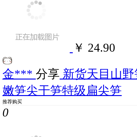
￥ 24.90
金***
分享
新货天目山野笋
嫩笋尖干笋特级扁尖笋
推荐购买
0